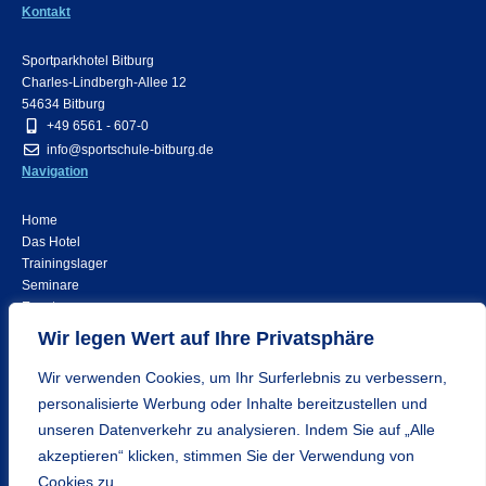
Kontakt
Sportparkhotel Bitburg
Charles-Lindbergh-Allee 12
54634 Bitburg
+49 6561 - 607-0
info@sportschule-bitburg.de
Navigation
Home
Das Hotel
Trainingslager
Seminare
Events
Rechtliches
Wir legen Wert auf Ihre Privatsphäre
Wir verwenden Cookies, um Ihr Surferlebnis zu verbessern,
Kontakt
Impressum
personalisierte Werbung oder Inhalte bereitzustellen und
Datenschutz
unseren Datenverkehr zu analysieren. Indem Sie auf „Alle
akzeptieren“ klicken, stimmen Sie der Verwendung von
Cookies zu.